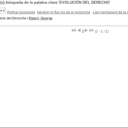
o(s) búsqueda de la palabra clave 'EVOLUCIÓN DEL DERECHO'
Refinar búsqueda
Générer le flux rss de la recherche
Lien permanent de la 
isis del Derecho
/
Ripert, George
1
(1 - 1 / 1)