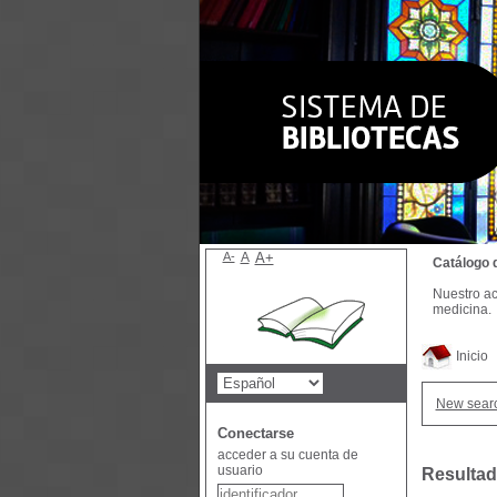
A-
A
A+
Catálogo 
Nuestro ac
medicina.
Inicio
New sear
Conectarse
acceder a su cuenta de
usuario
Resultad