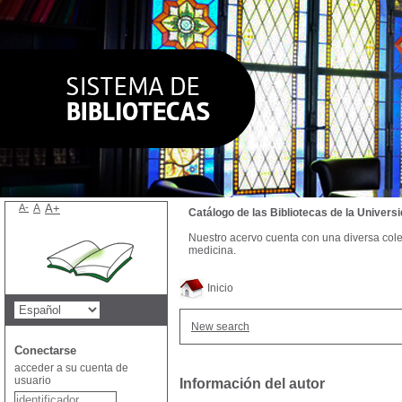
A-
A
A+
Catálogo de las Bibliotecas de la Univer
Nuestro acervo cuenta con una diversa colecc
medicina.
Inicio
New search
Conectarse
acceder a su cuenta de
usuario
Información del autor