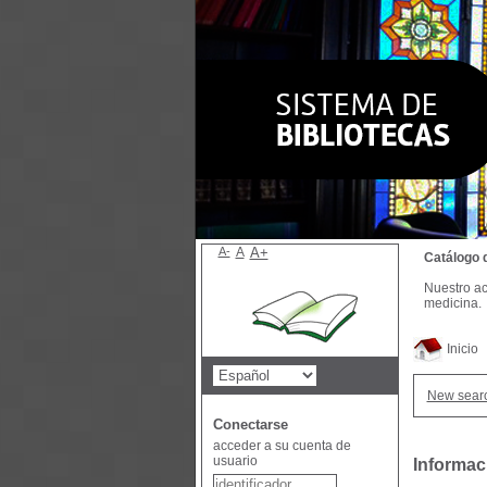
A-
A
A+
Catálogo 
Nuestro ac
medicina.
Inicio
New sear
Conectarse
acceder a su cuenta de
usuario
Informac