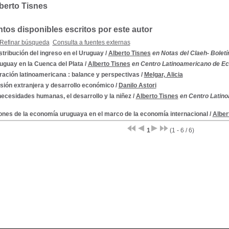
berto Tisnes
os disponibles escritos por este autor
Refinar búsqueda
Consulta a fuentes externas
stribución del ingreso en el Uruguay
/
Alberto Tisnes
en Notas del Claeh- Boletín
uguay en la Cuenca del Plata
/
Alberto Tisnes
en Centro Latinoamericano de E
ración latinoamericana : balance y perspectivas
/
Melgar, Alicia
sión extranjera y desarrollo económico
/
Danilo Astori
ecesidades humanas, el desarrollo y la niñez
/
Alberto Tisnes
en Centro Latin
ones de la economía uruguaya en el marco de la economía internacional
/
Alber
1
(1 - 6 / 6)