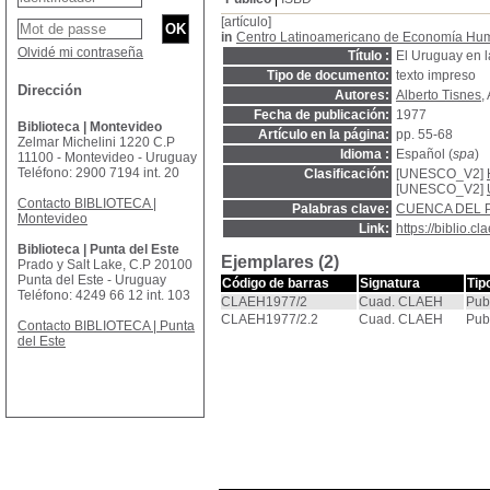
[artículo]
in
Centro Latinoamericano de Economía Hu
Olvidé mi contraseña
Título :
El Uruguay en l
Tipo de documento:
texto impreso
Dirección
Autores:
Alberto Tisnes
,
Fecha de publicación:
1977
Biblioteca | Montevideo
Artículo en la página:
pp. 55-68
Zelmar Michelini 1220 C.P
Idioma :
Español (
spa
)
11100 - Montevideo - Uruguay
Teléfono: 2900 7194 int. 20
Clasificación:
[UNESCO_V2]
[UNESCO_V2]
Contacto BIBLIOTECA |
Palabras clave:
CUENCA DEL 
Montevideo
Link:
https://biblio.
Biblioteca | Punta del Este
Ejemplares (2)
Prado y Salt Lake, C.P 20100
Punta del Este - Uruguay
Código de barras
Signatura
Tip
Teléfono: 4249 66 12 int. 103
CLAEH1977/2
Cuad. CLAEH
Pub
CLAEH1977/2.2
Cuad. CLAEH
Pub
Contacto BIBLIOTECA | Punta
del Este