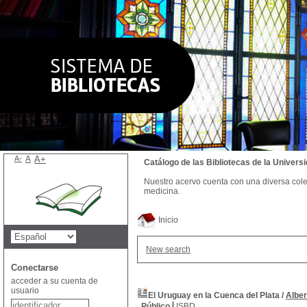
A-
A
A+
Catálogo de las Bibliotecas de la Univer
Nuestro acervo cuenta con una diversa colecc
medicina.
Inicio
New search
Conectarse
acceder a su cuenta de
usuario
El Uruguay en la Cuenca del Plata
/
Alber
Público
ISBD