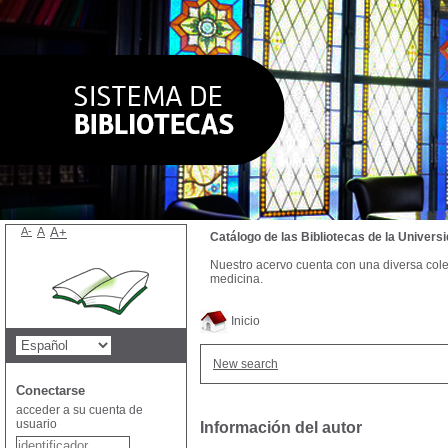
A-
A
A+
Catálogo de las Bibliotecas de la Univer
Nuestro acervo cuenta con una diversa colecc
medicina.
Inicio
New search
Conectarse
acceder a su cuenta de
usuario
Información del autor