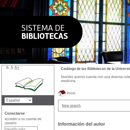
A-
A
A+
Catálogo de las Bibliotecas de la Univer
Nuestro acervo cuenta con una diversa colecc
medicina.
Inicio
New search
Conectarse
acceder a su cuenta de
usuario
Información del autor