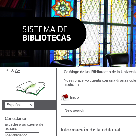
A-
A
A+
Catálogo de las Bibliotecas de la Univer
Nuestro acervo cuenta con una diversa colecc
medicina.
Inicio
New search
Conectarse
acceder a su cuenta de
usuario
Información de la editorial