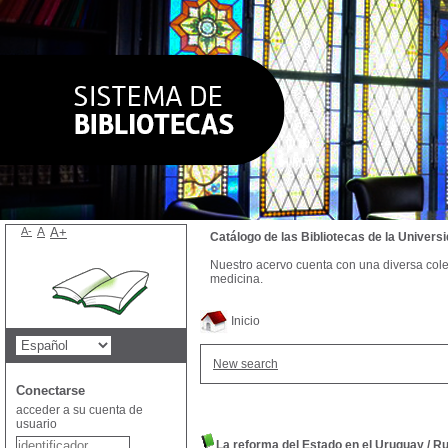
A-
A
A+
Catálogo de las Bibliotecas de la Univer
Nuestro acervo cuenta con una diversa colecc
medicina.
Inicio
New search
Conectarse
acceder a su cuenta de
usuario
La reforma del Estado en el Uruguay
/
Ru