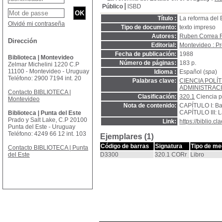
Público
ISBD
Título :
La reforma del 
Olvidé mi contraseña
Tipo de documento:
texto impreso
Autores:
Ruben Correa F
Dirección
Editorial:
Montevideo : P
Fecha de publicación:
1988
Biblioteca | Montevideo
Número de páginas:
183 p.
Zelmar Michelini 1220 C.P
11100 - Montevideo - Uruguay
Idioma :
Español (
spa
)
Teléfono: 2900 7194 int. 20
Palabras clave:
CIENCIA POLÍT
ADMINISTRAC
Contacto BIBLIOTECA |
Clasificación:
320.1
Ciencia po
Montevideo
Nota de contenido:
CAPÍTULO I: Ba
CAPÍTULO III: 
Biblioteca | Punta del Este
Prado y Salt Lake, C.P 20100
Link:
https://biblio.
Punta del Este - Uruguay
Teléfono: 4249 66 12 int. 103
Ejemplares (1)
Código de barras
Signatura
Tipo de me
Contacto BIBLIOTECA | Punta
del Este
D3300
320.1 CORr
Libro