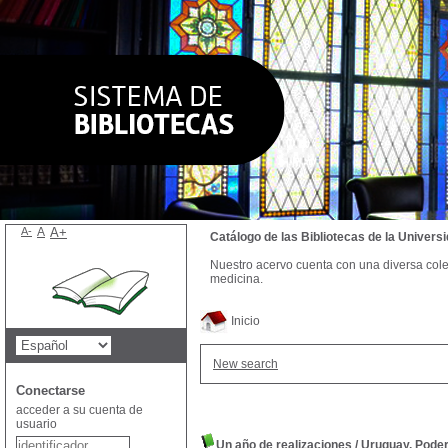
A-
A
A+
Catálogo de las Bibliotecas de la Univer
Nuestro acervo cuenta con una diversa colecc
medicina.
Inicio
New search
Conectarse
acceder a su cuenta de
usuario
Un año de realizaciones
/
Uruguay. Poder