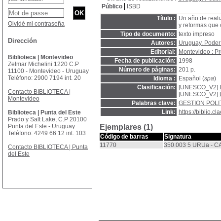
Público
ISBD
Título :
Un año de reali
Olvidé mi contraseña
y reformas que 
Tipo de documento:
texto impreso
Dirección
Autores:
Uruguay. Poder
Editorial:
Montevideo : P
Biblioteca | Montevideo
Fecha de publicación:
1998
Zelmar Michelini 1220 C.P
Número de páginas:
201 p.
11100 - Montevideo - Uruguay
Teléfono: 2900 7194 int. 20
Idioma :
Español (
spa
)
Clasificación:
[UNESCO_V2]
Contacto BIBLIOTECA |
[UNESCO_V2]
Montevideo
Palabras clave:
GESTION POLI
Link:
https://biblio.
Biblioteca | Punta del Este
Prado y Salt Lake, C.P 20100
Punta del Este - Uruguay
Ejemplares (1)
Teléfono: 4249 66 12 int. 103
Código de barras
Signatura
11770
350.003 5 URUa - C
Contacto BIBLIOTECA | Punta
del Este