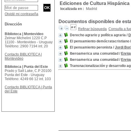
Ediciones de Cultura Hispánica
localizada en :
Madrid
Olvidé mi contraseña
Documentos disponibles de esta 
Dirección
Refinar búsqueda
Consulta a fu
Biblioteca | Montevideo
Derecho agrario y política agraria
/
D
Zelmar Michelini 1220 C.P
El pensamiento demócratacristiano
11100 - Montevideo - Uruguay
Teléfono: 2900 7194 int. 20
El pensamiento peronista
/
Jordi Bor
Iberoamerica una comunidad
/
Enriq
Contacto BIBLIOTECA |
Montevideo
Iberoamerica una comunidad
/
Enriq
Transnacionalización y desarrollo a
Biblioteca | Punta del Este
Prado y Salt Lake, C.P 20100
Punta del Este - Uruguay
Teléfono: 4249 66 12 int. 103
Contacto BIBLIOTECA | Punta
del Este