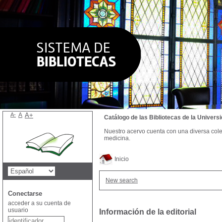
A-
A
A+
Catálogo de las Bibliotecas de la Univer
Nuestro acervo cuenta con una diversa colecc
medicina.
Inicio
New search
Conectarse
acceder a su cuenta de
usuario
Información de la editorial