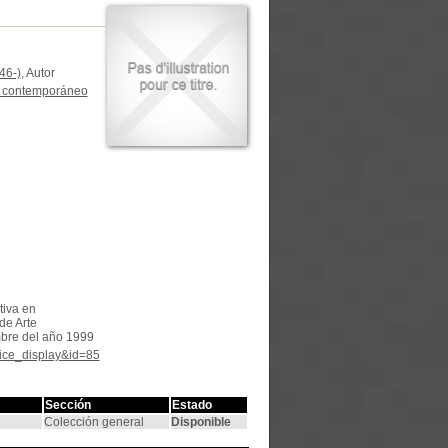
46-)
, Autor
te contemporáneo
tiva en
de Arte
mbre del año 1999
tice_display&id=85
Sección
Estado
Colección general
Disponible