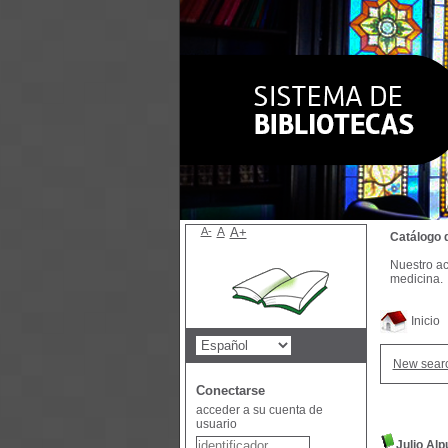
A-
A
A+
Catálogo 
Nuestro ac
medicina.
Inicio
New sear
Conectarse
acceder a su cuenta de
usuario
Julio Alp