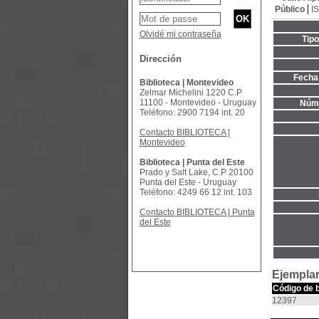
Público
I
Olvidé mi contraseña
Tip
Dirección
Fecha 
Biblioteca | Montevideo
Zelmar Michelini 1220 C.P
11100 - Montevideo - Uruguay
Núme
Teléfono: 2900 7194 int. 20
Contacto BIBLIOTECA |
Montevideo
Biblioteca | Punta del Este
Prado y Salt Lake, C.P 20100
Punta del Este - Uruguay
Teléfono: 4249 66 12 int. 103
Contacto BIBLIOTECA | Punta
del Este
Ejemplar
Código de 
12397