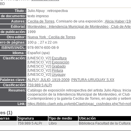
SBD
Título :
Julio Alpuy : retrospectiva
o de documento:
texto impreso
Autores:
Cecilia de Torres
, Comisario de una exposición ;
Alicia Haber (19
Editorial:
Montevideo : Intendencia Municipal de Montevideo ; Club de Ar
de publicación:
1999
Otro editor:
Nueva York : Cecilia de Torres
ro de páginas:
100 p. ; 27 x 22 cm
ISBN/ISSN/DL:
978-9974-600-08-9
Idioma :
Español (
spa
)
Clasificación:
[UNESCO_V2]
Escultura
[UNESCO_V2]
Exposición
[UNESCO_V2]
Grabado
[UNESCO_V2]
Pintura
[UNESCO_V2]
Uruguay
Palabras clave:
ALPUY, JULIO, 1919-2009
PINTURA-URUGUAY S.XX
Clasificación:
759.989 5 ALPr
Resumen:
Catálogo de exposición retrospectiva del artista Julio Alpuy. Inicia
cooperación de la Intendencia Municipal de Montevideo, el Club 
Contemporáneo y la galería Cecilia de Torres, en agosto y setie
Link:
https://biblio.claeh.edu.uy/pmbClaeh/opac_css/index.php?lvl=no
es (1)
barras
Signatura
Tipo de medio
Ubicación
759.989 5 ALPr
Libro
Biblioteca Facultad de la Cultura