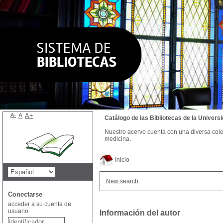
A-
A
A+
Catálogo de las Bibliotecas de la Univer
Nuestro acervo cuenta con una diversa colecc
medicina.
Inicio
New search
Conectarse
acceder a su cuenta de
usuario
Información del autor