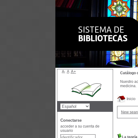
A-
A
A+
Catálogo 
Nuestro ac
medicina.
Inicio
New sear
Conectarse
acceder a su cuenta de
usuario
La teoría