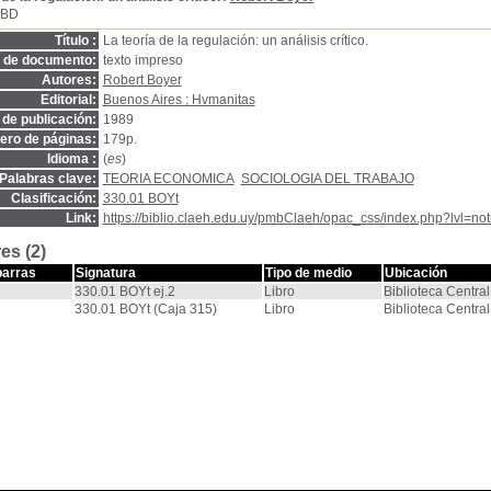
SBD
Título :
La teoría de la regulación: un análisis crítico.
o de documento:
texto impreso
Autores:
Robert Boyer
Editorial:
Buenos Aires : Hvmanitas
de publicación:
1989
ro de páginas:
179p.
Idioma :
(
es
)
Palabras clave:
TEORIA ECONOMICA
SOCIOLOGIA DEL TRABAJO
Clasificación:
330.01 BOYt
Link:
https://biblio.claeh.edu.uy/pmbClaeh/opac_css/index.php?lvl=no
es (2)
barras
Signatura
Tipo de medio
Ubicación
330.01 BOYt ej.2
Libro
Biblioteca Central
330.01 BOYt (Caja 315)
Libro
Biblioteca Central