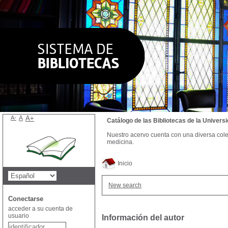
A-
A
A+
Catálogo de las Bibliotecas de la Univer
Nuestro acervo cuenta con una diversa colecc
medicina.
Inicio
New search
Conectarse
acceder a su cuenta de
usuario
Información del autor