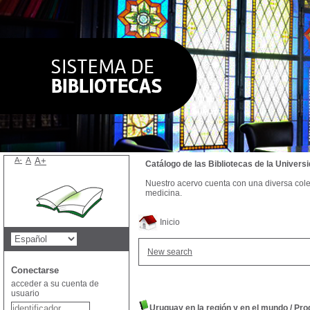
A-
A
A+
Catálogo de las Bibliotecas de la Univer
Nuestro acervo cuenta con una diversa colecc
medicina.
Inicio
New search
Conectarse
acceder a su cuenta de
usuario
Uruguay en la región y en el mundo
/
Pro