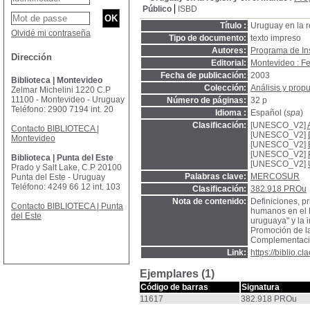
Público
ISBD
Título :
Uruguay en la r
Olvidé mi contraseña
Tipo de documento:
texto impreso
Autores:
Programa de Ins
Dirección
Editorial:
Montevideo : F
Fecha de publicación:
2003
Biblioteca | Montevideo
Colección:
Análisis y prop
Zelmar Michelini 1220 C.P
11100 - Montevideo - Uruguay
Número de páginas:
32 p
Teléfono: 2900 7194 int. 20
Idioma :
Español (
spa
)
Clasificación:
[UNESCO_V2]
Contacto BIBLIOTECA |
[UNESCO_V2]
Montevideo
[UNESCO_V2]
[UNESCO_V2]
Biblioteca | Punta del Este
[UNESCO_V2]
Prado y Salt Lake, C.P 20100
Palabras clave:
MERCOSUR
Punta del Este - Uruguay
Teléfono: 4249 66 12 int. 103
Clasificación:
382.918 PROu
Nota de contenido:
Definiciones, pr
Contacto BIBLIOTECA | Punta
humanos en el M
del Este
uruguaya" y la 
Promoción de la
Complementación
Link:
https://biblio.
Ejemplares (1)
Código de barras
Signatura
11617
382.918 PROu