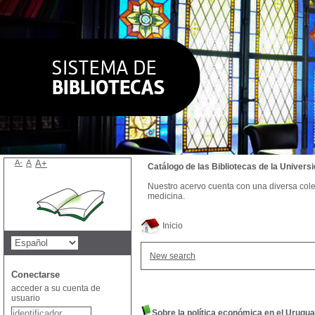
A-
A
A+
Catálogo de las Bibliotecas de la Univer
Nuestro acervo cuenta con una diversa colecc
medicina.
Inicio
New search
Conectarse
acceder a su cuenta de
usuario
Sobre la política económica en el Urugu