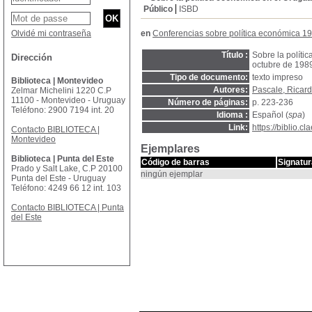
Público
ISBD
Olvidé mi contraseña
en
Conferencias sobre política económica 1
Título :
Sobre la políti
Dirección
octubre de 198
Tipo de documento:
texto impreso
Biblioteca | Montevideo
Autores:
Pascale, Ricar
Zelmar Michelini 1220 C.P
11100 - Montevideo - Uruguay
Número de páginas:
p. 223-236
Teléfono: 2900 7194 int. 20
Idioma :
Español (
spa
)
Link:
https://biblio.
Contacto BIBLIOTECA |
Montevideo
Ejemplares
Biblioteca | Punta del Este
Código de barras
Signatur
Prado y Salt Lake, C.P 20100
ningún ejemplar
Punta del Este - Uruguay
Teléfono: 4249 66 12 int. 103
Contacto BIBLIOTECA | Punta
del Este