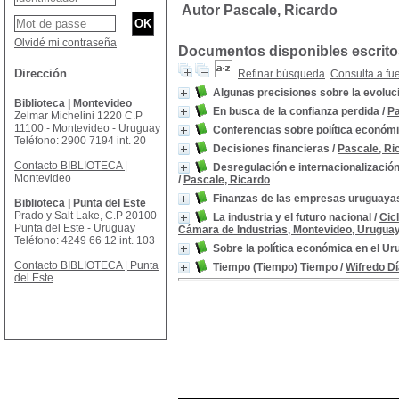
Autor Pascale, Ricardo
Olvidé mi contraseña
Documentos disponibles escritos
Dirección
Refinar búsqueda
Consulta a fu
Algunas precisiones sobre la evoluc
Biblioteca | Montevideo
En busca de la confianza perdida
/
Pa
Zelmar Michelini 1220 C.P
11100 - Montevideo - Uruguay
Conferencias sobre política económ
Teléfono: 2900 7194 int. 20
Decisiones financieras
/
Pascale, Ri
Contacto BIBLIOTECA |
Desregulación e internacionalización
Montevideo
/
Pascale, Ricardo
Finanzas de las empresas uruguaya
Biblioteca | Punta del Este
Prado y Salt Lake, C.P 20100
La industria y el futuro nacional
/
Cic
Punta del Este - Uruguay
Cámara de Industrias, Montevideo, Uruguay
Teléfono: 4249 66 12 int. 103
Sobre la política económica en el U
Contacto BIBLIOTECA | Punta
Tiempo (Tiempo) Tiempo
/
Wifredo Dí
del Este