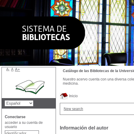
A-
A
A+
Catálogo de las Bibliotecas de la Univer
Nuestro acervo cuenta con una diversa colecc
medicina.
Inicio
New search
Conectarse
acceder a su cuenta de
usuario
Información del autor