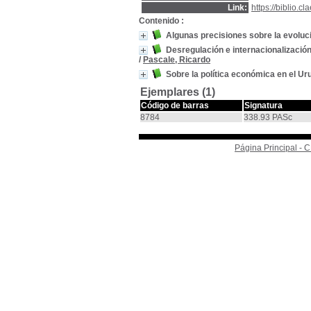
Link:
https://biblio.
Contenido :
Algunas precisiones sobre la evoluc
Desregulación e internacionalización
/
Pascale, Ricardo
Sobre la política económica en el U
Ejemplares (1)
Código de barras
Signatura
8784
338.93 PASc
Página Principal -