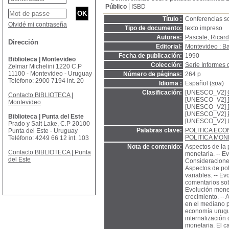
Público
ISBD
Título :
Conferencias s
Olvidé mi contraseña
Tipo de documento:
texto impreso
Autores:
Pascale, Ricar
Dirección
Editorial:
Montevideo : B
Fecha de publicación:
1990
Biblioteca | Montevideo
Colección:
Serie Informes 
Zelmar Michelini 1220 C.P
11100 - Montevideo - Uruguay
Número de páginas:
264 p
Teléfono: 2900 7194 int. 20
Idioma :
Español (
spa
)
Clasificación:
[UNESCO_V2]
Contacto BIBLIOTECA |
[UNESCO_V2]
Montevideo
[UNESCO_V2]
[UNESCO_V2]
Biblioteca | Punta del Este
[UNESCO_V2]
Prado y Salt Lake, C.P 20100
Palabras clave:
POLITICA EC
Punta del Este - Uruguay
POLITICA MON
Teléfono: 4249 66 12 int. 103
Nota de contenido:
Aspectos de la p
Contacto BIBLIOTECA | Punta
monetaria. -- E
del Este
Consideraciones 
Aspectos de pol
variables. -- Ev
comentarios so
Evolución monet
crecimiento. --
en el mediano p
economía urugua
internalización 
monetaria. El c