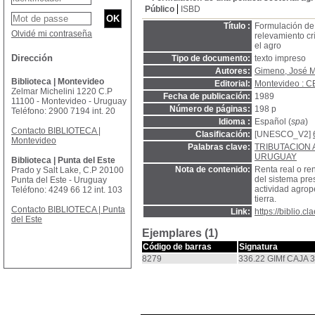
Público
ISBD
Título :
Formulación de u
Olvidé mi contraseña
relevamiento crí
el agro
Dirección
Tipo de documento:
texto impreso
Autores:
Gimeno, José M
Biblioteca | Montevideo
Editorial:
Montevideo : 
Zelmar Michelini 1220 C.P
Fecha de publicación:
1989
11100 - Montevideo - Uruguay
Número de páginas:
198 p
Teléfono: 2900 7194 int. 20
Idioma :
Español (
spa
)
Contacto BIBLIOTECA |
Clasificación:
[UNESCO_V2]
Montevideo
Palabras clave:
TRIBUTACION
URUGUAY
Biblioteca | Punta del Este
Nota de contenido:
Renta real o ren
Prado y Salt Lake, C.P 20100
del sistema pres
Punta del Este - Uruguay
actividad agrop
Teléfono: 4249 66 12 int. 103
tierra.
Contacto BIBLIOTECA | Punta
Link:
https://biblio.
del Este
Ejemplares (1)
Código de barras
Signatura
8279
336.22 GIMf CAJA 