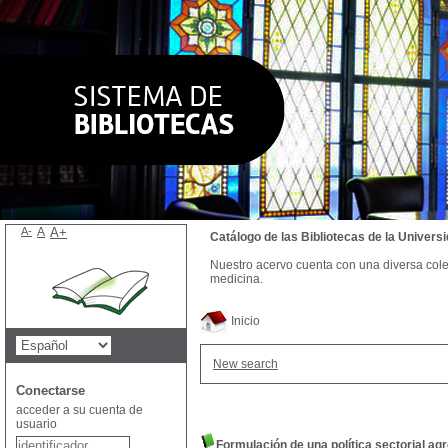
A-
A
A+
Catálogo de las Bibliotecas de la Univer
Nuestro acervo cuenta con una diversa colecc
medicina.
Inicio
New search
Conectarse
acceder a su cuenta de
usuario
Formulación de una política sectorial agr