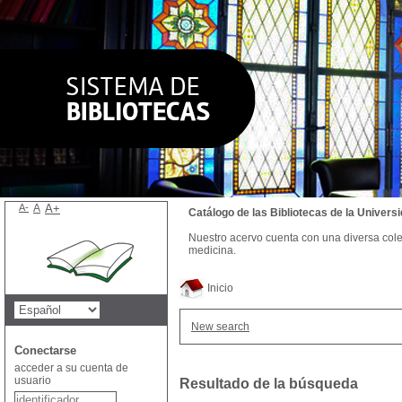
A-
A
A+
Catálogo de las Bibliotecas de la Univer
Nuestro acervo cuenta con una diversa colecc
medicina.
Inicio
New search
Conectarse
acceder a su cuenta de
usuario
Resultado de la búsqueda