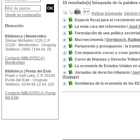
10 resultado(s) búsqueda de la palabra
Refinar búsqueda
Générer l
Olvidé mi contraseña
Espacio fiscal para el crecimiento e
Dirección
La mala cara del reformismo
/
José R
Formulación de una política sectoria
Biblioteca | Montevideo
Macroeconomía
/
Dornbusch, Rudige
Zelmar Michelini 1220 C.P
11100 - Montevideo - Uruguay
Parlamento y presupuesto : la tramit
Teléfono: 2900 7194 int. 20
Con impuestos crecer y crear justici
Contacto BIBLIOTECA |
Curso de finanzas y Derecho Tribtar
Montevideo
La economía de Estados Unidos en s
Biblioteca | Punta del Este
Jornadas de derecho tributario
/
Jorn
Prado y Salt Lake, C.P 20100
Uruguay)
Punta del Este - Uruguay
Semblanza de la economía de los EE
Teléfono: 4249 66 12 int. 103
Contacto BIBLIOTECA | Punta
del Este