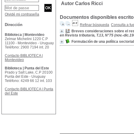
Autor Carlos Ricci
Olvidé mi contraseña
Documentos disponibles escritos
Dirección
Refinar búsqueda
Consulta a fu
Breves consideraciones sobre el res
Biblioteca | Montevideo
en Revista tributaria, T.13, N°75 (nov.-dic.1
Zelmar Michelini 1220 C.P
Formulación de una política sectoria
11100 - Montevideo - Uruguay
Teléfono: 2900 7194 int. 20
Contacto BIBLIOTECA |
Montevideo
Biblioteca | Punta del Este
Prado y Salt Lake, C.P 20100
Punta del Este - Uruguay
Teléfono: 4249 66 12 int. 103
Contacto BIBLIOTECA | Punta
del Este