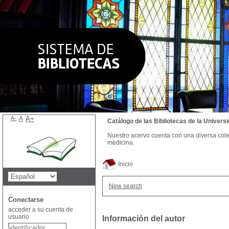
A-
A
A+
Catálogo de las Bibliotecas de la Univer
Nuestro acervo cuenta con una diversa colecc
medicina.
Inicio
New search
Conectarse
acceder a su cuenta de
usuario
Información del autor