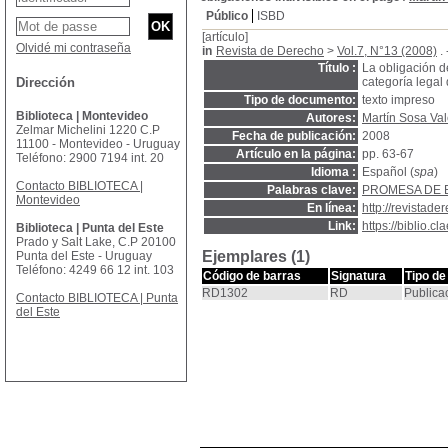
Público
ISBD
[artículo]
Olvidé mi contraseña
in
Revista de Derecho
>
Vol.7, N°13 (2008)
. 
Título :
La obligación d
Dirección
categoría legal 
Tipo de documento:
texto impreso
Biblioteca | Montevideo
Autores:
Martín Sosa Val
Zelmar Michelini 1220 C.P
Fecha de publicación:
2008
11100 - Montevideo - Uruguay
Artículo en la página:
pp. 63-67
Teléfono: 2900 7194 int. 20
Idioma :
Español (
spa
)
Contacto BIBLIOTECA |
Palabras clave:
PROMESA DE 
Montevideo
En línea:
http://revistad
Link:
https://biblio.
Biblioteca | Punta del Este
Prado y Salt Lake, C.P 20100
Ejemplares (1)
Punta del Este - Uruguay
Teléfono: 4249 66 12 int. 103
Código de barras
Signatura
Tipo de
RD1302
RD
Publica
Contacto BIBLIOTECA | Punta
del Este