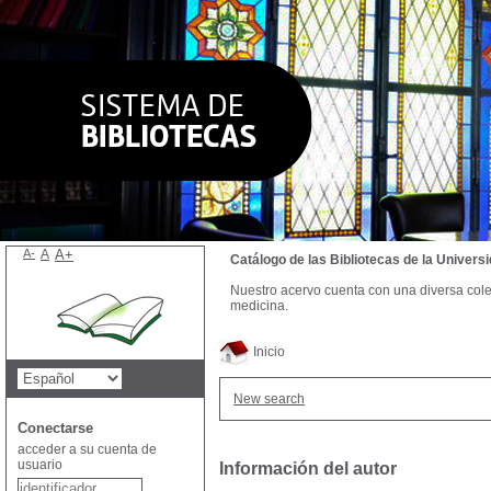
A-
A
A+
Catálogo de las Bibliotecas de la Univer
Nuestro acervo cuenta con una diversa colecc
medicina.
Inicio
New search
Conectarse
acceder a su cuenta de
usuario
Información del autor