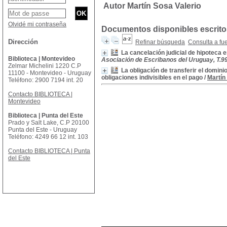
Autor Martín Sosa Valerio
Olvidé mi contraseña
Documentos disponibles escritos
Dirección
Refinar búsqueda
Consulta a fu
La cancelación judicial de hipoteca 
Biblioteca | Montevideo
Asociación de Escribanos del Uruguay, T.99
Zelmar Michelini 1220 C.P
La obligación de transferir el domin
11100 - Montevideo - Uruguay
obligaciones indivisibles en el pago
/
Martín
Teléfono: 2900 7194 int. 20
Contacto BIBLIOTECA |
Montevideo
Biblioteca | Punta del Este
Prado y Salt Lake, C.P 20100
Punta del Este - Uruguay
Teléfono: 4249 66 12 int. 103
Contacto BIBLIOTECA | Punta
del Este