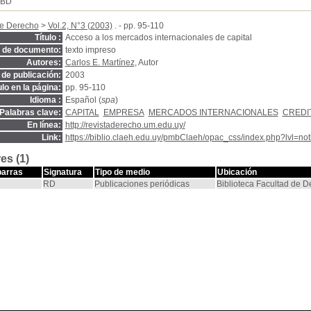
SBD
de Derecho
>
Vol.2, N°3 (2003)
. - pp. 95-110
Título :
Acceso a los mercados internacionales de capital
o de documento:
texto impreso
Autores:
Carlos E. Martínez
, Autor
de publicación:
2003
ulo en la página:
pp. 95-110
Idioma :
Español (
spa
)
Palabras clave:
CAPITAL
EMPRESA
MERCADOS INTERNACIONALES
CREDI
En línea:
http://revistaderecho.um.edu.uy/
Link:
https://biblio.claeh.edu.uy/pmbClaeh/opac_css/index.php?lvl=no
es (1)
barras
Signatura
Tipo de medio
Ubicación
RD
Publicaciones periódicas
Biblioteca Facultad de 