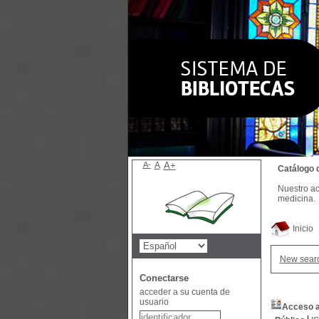
A-
A
A+
Catálogo 
Nuestro ac
medicina.
Inicio
New sear
Conectarse
acceder a su cuenta de
usuario
Acceso a