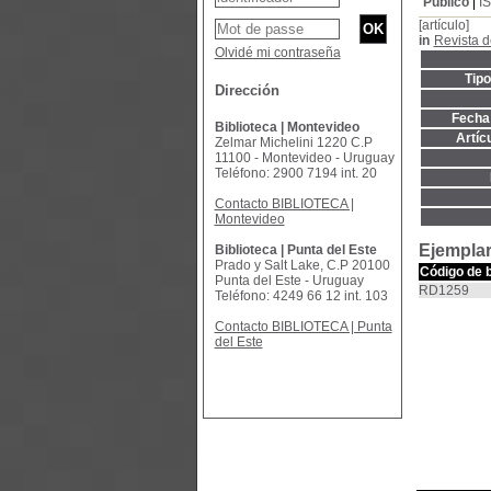
Público
I
[artículo]
in
Revista 
Olvidé mi contraseña
Tip
Dirección
Fecha 
Biblioteca | Montevideo
Artíc
Zelmar Michelini 1220 C.P
11100 - Montevideo - Uruguay
Teléfono: 2900 7194 int. 20
Contacto BIBLIOTECA |
Montevideo
Ejemplar
Biblioteca | Punta del Este
Prado y Salt Lake, C.P 20100
Código de 
Punta del Este - Uruguay
RD1259
Teléfono: 4249 66 12 int. 103
Contacto BIBLIOTECA | Punta
del Este