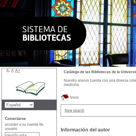
A-
A
A+
Catálogo de las Bibliotecas de la Univer
Nuestro acervo cuenta con una diversa colecc
medicina.
Inicio
New search
Conectarse
acceder a su cuenta de
usuario
Información del autor