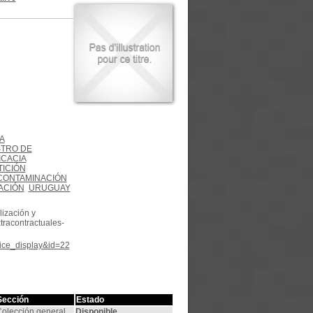
A
STRO DE
ICACIA
TICIÓN
CONTAMINACIÓN
ACIÓN
URUGUAY
lización y
xtracontractuales-
tice_display&id=22
Sección
Estado
olección general
Disponible