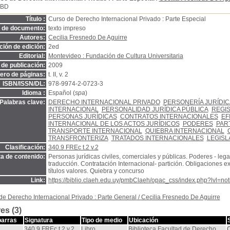
SBD
Título :
Curso de Derecho Internacional Privado : Parte Especial
o de documento:
texto impreso
Autores:
Cecilia Fresnedo De Aguirre
ión de edición:
2ed
Editorial:
Montevideo : Fundación de Cultura Universitaria
de publicación:
2009
ro de páginas:
t. II, v. 2
ISBN/ISSN/DL:
978-9974-2-0723-3
Idioma :
Español (
spa
)
Palabras clave:
DERECHO INTERNACIONAL PRIVADO
PERSONERÍA JURÍDIC
INTERNACIONAL
PERSONALIDAD JURÍDICA PÚBLICA
REGI
PERSONAS JURÍDICAS
CONTRATOS INTERNACIONALES
EF
INTERNACIONAL DE LOS ACTOS JURÍDICOS
PODERES
PAR
TRANSPORTE INTERNACIONAL
QUIEBRA INTERNACIONAL
TRANSFRONTERIZA
TRATADOS INTERNACIONALES
LEGISL
Clasificación:
340.9 FREc t.2 v.2
a de contenido:
Personas jurídicas civiles, comerciales y públicas. Poderes - lega
traducción. Contratación Internacional- partición. Obligaciones e
títulos valores. Quiebra y concurso
Link:
https://biblio.claeh.edu.uy/pmbClaeh/opac_css/index.php?lvl=no
de Derecho Internacional Privado : Parte General
/
Cecilia Fresnedo De Aguirre
es (3)
barras
Signatura
Tipo de medio
Ubicación
340.9 FREc t.2 v.2
Libro
Biblioteca Facultad de Derecho
C