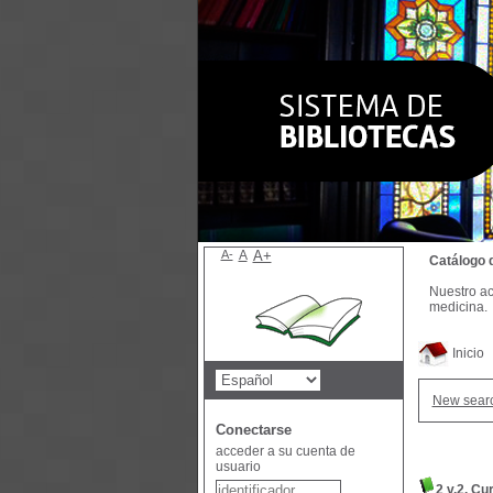
A-
A
A+
Catálogo 
Nuestro ac
medicina.
Inicio
New sear
Conectarse
acceder a su cuenta de
usuario
2 v.2. Cu