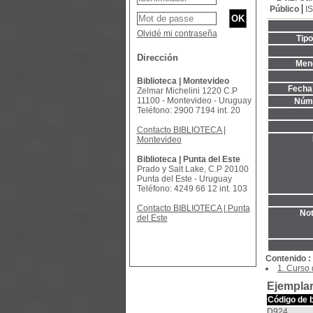
Público
I
Olvidé mi contraseña
Tip
Dirección
Menc
Biblioteca | Montevideo
Fecha 
Zelmar Michelini 1220 C.P
11100 - Montevideo - Uruguay
Núme
Teléfono: 2900 7194 int. 20
Contacto BIBLIOTECA |
Montevideo
Biblioteca | Punta del Este
Prado y Salt Lake, C.P 20100
Punta del Este - Uruguay
Teléfono: 4249 66 12 int. 103
Contacto BIBLIOTECA | Punta
Not
del Este
Contenido :
1. Curso 
Ejemplar
Código de 
D924