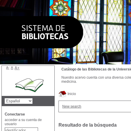
A-
A
A+
Catálogo de las Bibliotecas de la Univer
Nuestro acervo cuenta con una diversa colecc
medicina.
Inicio
New search
Conectarse
acceder a su cuenta de
usuario
Resultado de la búsqueda