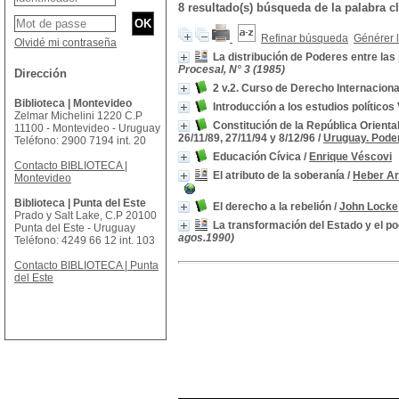
8 resultado(s) búsqueda de la palabra 
Refinar búsqueda
Générer l
Olvidé mi contraseña
La distribución de Poderes entre las
Procesal, N° 3 (1985)
Dirección
2 v.2. Curso de Derecho Internaciona
Biblioteca | Montevideo
Introducción a los estudios políticos V
Zelmar Michelini 1220 C.P
Constitución de la República Orienta
11100 - Montevideo - Uruguay
26/11/89, 27/11/94 y 8/12/96
/
Uruguay. Poder
Teléfono: 2900 7194 int. 20
Educación Cívica
/
Enrique Véscovi
Contacto BIBLIOTECA |
El atributo de la soberanía
/
Heber Ar
Montevideo
Biblioteca | Punta del Este
El derecho a la rebelión
/
John Locke
Prado y Salt Lake, C.P 20100
La transformación del Estado y el pod
Punta del Este - Uruguay
agos.1990)
Teléfono: 4249 66 12 int. 103
Contacto BIBLIOTECA | Punta
del Este