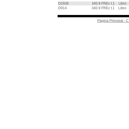
D2936
340.9 FREc t.1
Libro
D914
340.9 FREc t.1
Libro
Página Principal -