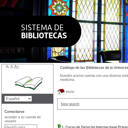
A-
A
A+
Catálogo de las Bibliotecas de la Univer
Nuestro acervo cuenta con una diversa colecc
medicina.
Inicio
New search
Conectarse
acceder a su cuenta de
usuario
1. Curso de Derecho Internacional Privad