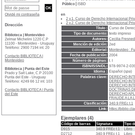
Público
ISBD
Olvidé mi contraseña
en
2 v.1. Curso de Derecho Internacional Pri
2 v.2. Curso de Derecho Internacional Priv
Dirección
Título :
Curso de Derech
Tipo de documento:
texto impreso
Biblioteca | Montevideo
Autores:
Cecilia Fresned
Zelmar Michelini 1220 C.P
11100 - Montevideo - Uruguay
Mención de edición:
2ed
Teléfono: 2900 7194 int. 20
Editorial:
Montevideo : Fu
Fecha de publicación:
2004
Contacto BIBLIOTECA |
Montevideo
Número de páginas:
t. I
ISBN/ISSN/DL:
978-9974-2-03
Biblioteca | Punta del Este
Idioma :
Español (
spa
)
Prado y Salt Lake, C.P 20100
Palabras clave:
DERECHO INT
Punta del Este - Uruguay
DERECHO INT
Teléfono: 4249 66 12 int. 103
DERECHO INT
DOCTRINAS D
Contacto BIBLIOTECA | Punta
DERECHO APL
del Este
FRAUDE A LA 
Clasificación:
340.9 FREc t.1
Link:
https://biblio.
Ejemplares (4)
Código de barras
Signatura
Tipo 
D915
340.9 FREc t.1
Libro
D2712
340.9 FREc t.1
Libro