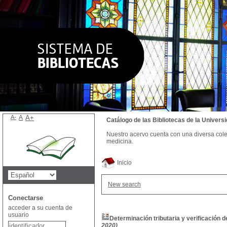
A-
A
A+
Catálogo de las Bibliotecas de la Univer
Nuestro acervo cuenta con una diversa colecc
medicina.
Inicio
New search
Conectarse
acceder a su cuenta de
usuario
Determinación tributaria y verificación d
2020)