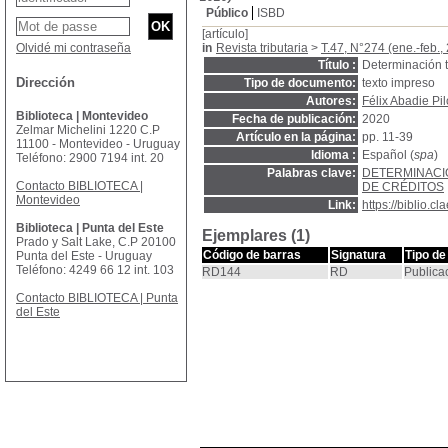
Público
ISBD
[artículo]
Olvidé mi contraseña
in
Revista tributaria
>
T.47, N°274 (ene.-feb.,
Título :
Determinación tr
Dirección
Tipo de documento:
texto impreso
Autores:
Félix Abadie Pil
Biblioteca | Montevideo
Fecha de publicación:
2020
Zelmar Michelini 1220 C.P
Artículo en la página:
pp. 11-39
11100 - Montevideo - Uruguay
Idioma :
Español (
spa
)
Teléfono: 2900 7194 int. 20
Palabras clave:
DETERMINACI
Contacto BIBLIOTECA |
DE CRÉDITOS
Montevideo
Link:
https://biblio.
Biblioteca | Punta del Este
Ejemplares (1)
Prado y Salt Lake, C.P 20100
Código de barras
Signatura
Tipo de
Punta del Este - Uruguay
Teléfono: 4249 66 12 int. 103
RD144
RD
Publica
Contacto BIBLIOTECA | Punta
del Este