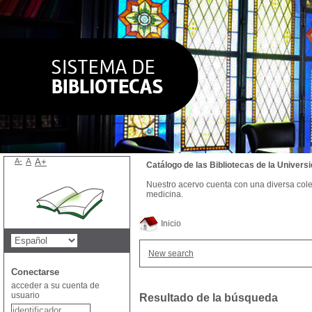
A-
A
A+
Catálogo de las Bibliotecas de la Univer
Nuestro acervo cuenta con una diversa colecc
medicina.
Inicio
New search
Conectarse
acceder a su cuenta de
usuario
Resultado de la búsqueda