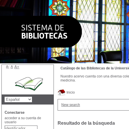
A-
A
A+
Catálogo de las Bibliotecas de la Univer
Nuestro acervo cuenta con una diversa colecc
medicina.
Inicio
New search
Conectarse
acceder a su cuenta de
usuario
Resultado de la búsqueda