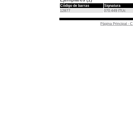
Código de barras
Signatura
12877
070.449 ITUc
Página Principal -