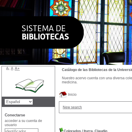
A-
A
A+
Catálogo de las Bibliotecas de la Univer
Nuestro acervo cuenta con una diversa colecc
medicina.
Inicio
New search
Conectarse
acceder a su cuenta de
usuario
Colorados
/
Iturra, Claudio