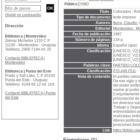
Público
ISBD
Título :
Colorados : Rob
Olvidé mi contraseña
Tipo de documento:
texto impreso
Autores:
Iturra, Claudio
,
Dirección
Editorial:
Montevideo : M
Fecha de publicación:
1987
Biblioteca | Montevideo
Número de páginas:
134 p.
Zelmar Michelini 1220 C.P
11100 - Montevideo - Uruguay
Idioma :
Español (
spa
)
Teléfono: 2900 7194 int. 20
Clasificación:
[UNESCO_V2]
[UNESCO_V2]
Contacto BIBLIOTECA |
[UNESCO_V2]
Montevideo
Palabras clave:
PARTIDO COL
Clasificación:
070.449 ITUc
Biblioteca | Punta del Este
Prado y Salt Lake, C.P 20100
Nota de contenido:
El partido colo
Punta del Este - Uruguay
De ese siglo y 
Teléfono: 4249 66 12 int. 103
del poder políti
vuelve al poder 
Contacto BIBLIOTECA | Punta
Conjuntamente c
del Este
proscripción de 
los diversos sub
Trabajo y Segur
entrevistados po
realizadas entr
líderes político
posiciones frent
Link:
https://biblio.
Ejemplares (1)