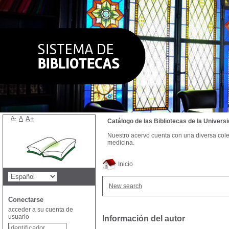
A-
A
A+
Catálogo de las Bibliotecas de la Univer
Nuestro acervo cuenta con una diversa colecc
medicina.
Inicio
New search
Conectarse
acceder a su cuenta de
usuario
Información del autor