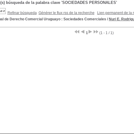
do(s) búsqueda de la palabra clave 'SOCIEDADES PERSONALES'
Refinar búsqueda
Générer le flux rss de la recherche
Lien permanent de la 
al de Derecho Comercial Uruguayo : Sociedades Comerciales
/
Nuri E. Rodrig
1
(1 - 1 / 1)