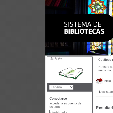
A-
A
A+
Catálogo 
Nuestro ac
medicina.
Inicio
New sear
Conectarse
acceder a su cuenta de
usuario
Resultad