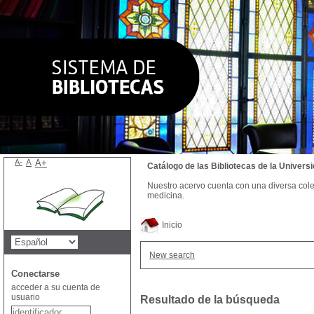
A-
A
A+
Catálogo de las Bibliotecas de la Univer
Nuestro acervo cuenta con una diversa colecc
medicina.
Inicio
New search
Conectarse
acceder a su cuenta de
usuario
Resultado de la búsqueda