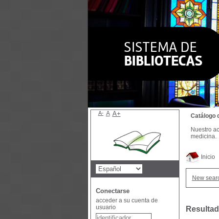
A-
A
A+
Catálogo 
Nuestro ac
medicina.
Inicio
New sear
Conectarse
acceder a su cuenta de
usuario
Resultad