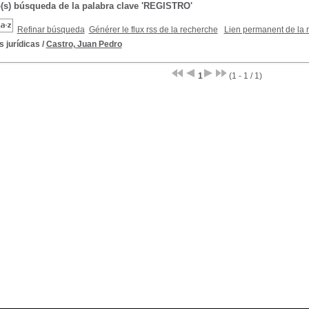
o(s) búsqueda de la palabra clave 'REGISTRO'
Refinar búsqueda
Générer le flux rss de la recherche
Lien permanent de la 
 jurídicas
/
Castro, Juan Pedro
1
(1 - 1 / 1)