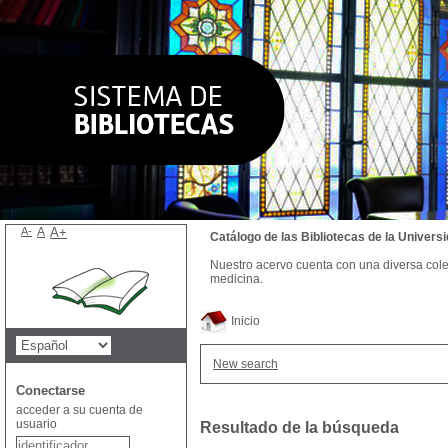
A-
A
A+
Catálogo de las Bibliotecas de la Univer
Nuestro acervo cuenta con una diversa colecc
medicina.
Inicio
New search
Conectarse
acceder a su cuenta de
usuario
Resultado de la búsqueda