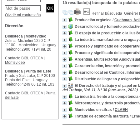
15 resultado(s) búsqueda de la palabr
Refinar búsqueda
Générer l
Olvidé mi contraseña
Producción orgánica
/
Cuchman, Ani
Dirección
Desarrollo local y fomento productiv
El espejo de la producción o la ilusió
Biblioteca | Montevideo
La industria manufacturera uruguaya,
Zelmar Michelini 1220 C.P
11100 - Montevideo - Uruguay
Proceso y significado del cooperati
Teléfono: 2900 7194 int. 20
Proceso y significado del cooperati
Contacto BIBLIOTECA |
Argentina. Multisectorial Audiovisua
Montevideo
Caracterización, inserción y promo
Biblioteca | Punta del Este
Desarrollo local en Castillos. Infor
Prado y Salt Lake, C.P 20100
Distribución del ingreso y asignació
Punta del Este - Uruguay
Teléfono: 4249 66 12 int. 103
El Derecho del trabajo y el papel en
del Trabajo, Vol. 11, N° 38 (ene.-mar., 2023)
Contacto BIBLIOTECA | Punta
La industria frente a la competencia
del Este
Microempresa y desarrollo producti
Montevideo en cifras
/
CLAEH
Tratado de economía marxista
/
Erne