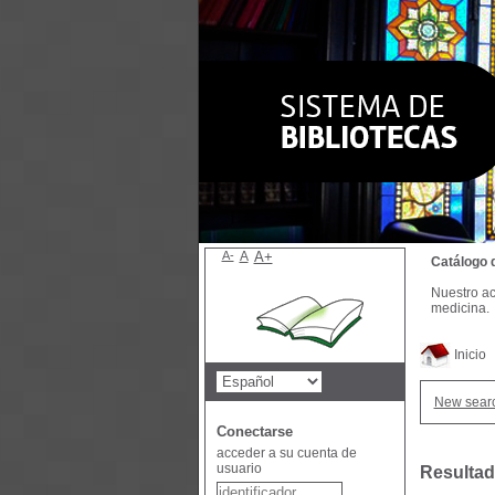
A-
A
A+
Catálogo 
Nuestro ac
medicina.
Inicio
New sear
Conectarse
acceder a su cuenta de
usuario
Resultad