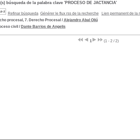
o(s) búsqueda de la palabra clave 'PROCESO DE JACTANCIA'
Refinar búsqueda
Générer le flux rss de la recherche
Lien permanent de la 
cho procesal, 7. Derecho Procesal
/
Alejandro Abal Oliú
oceso civil
/
Dante Barrios de Angelis
1
(1 - 2 / 2)