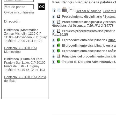
8 resultado(s) búsqueda de la palabr
Refinar búsqueda
Générer l
Olvidé mi contraseña
Procedimiento disciplinario
/
Susana
Dirección
Procedimiento disciplinario y proceso
Abogados del Uruguay, T.10, N°1-2 (1977)
Biblioteca | Montevideo
El nuevo procedimiento disciplinario
Zelmar Michelini 1220 C.P
(jun., 2015)
11100 - Montevideo - Uruguay
El procedimiento disciplinario
/
Ruben
Teléfono: 2900 7194 int. 20
El procedimiento disciplinario en la 
Contacto BIBLIOTECA |
El procedimiento disciplinario : análi
Montevideo
Principios del procedimiento discipli
Biblioteca | Punta del Este
Tratado de Derecho Administrativo 
Prado y Salt Lake, C.P 20100
Punta del Este - Uruguay
Teléfono: 4249 66 12 int. 103
Contacto BIBLIOTECA | Punta
del Este