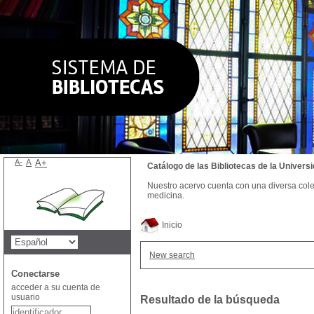
A-
A
A+
Catálogo de las Bibliotecas de la Univer
Nuestro acervo cuenta con una diversa colecc
medicina.
Inicio
New search
Conectarse
acceder a su cuenta de
usuario
Resultado de la búsqueda