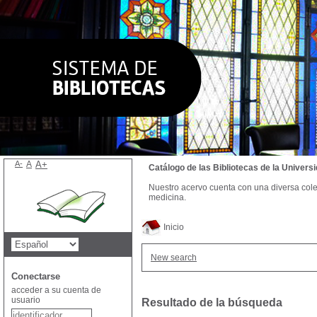
A-
A
A+
Catálogo de las Bibliotecas de la Univer
Nuestro acervo cuenta con una diversa colecc
medicina.
Inicio
New search
Conectarse
acceder a su cuenta de
usuario
Resultado de la búsqueda