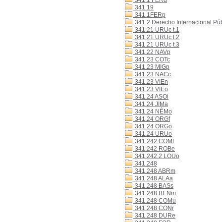
341.1 FERd
341.19
341.1FERp
341.2 Derecho Internacional Púb
341.21 URUc t.1
341.21 URUc t.2
341.21 URUc t.3
341.22 NAVp
341.23 COTc
341.23 MIGp
341.23 NACc
341.23 VIEn
341.23 VIEo
341.24 ASOi
341.24 JIMa
341.24 NÊMo
341.24 ORGf
341.24 ORGo
341.24 URUo
341.242 COMt
341.242 ROBe
341.242.2 LOUo
341.248
341.248 ABRm
341.248 ALAa
341.248 BASs
341.248 BENm
341.248 COMu
341.248 CONr
341.248 DURe