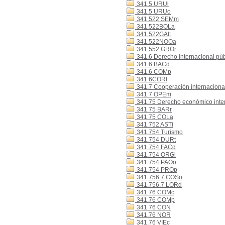
341.5 URUl
341.5 URUo
341.522 SEMm
341.522BOLa
341.522GAIt
341.522NOOa
341.552 GROr
341.6 Derecho internacional púb
341.6 BACd
341.6 COMp
341.6CORl
341.7 Cooperación internaciona
341.7 OPEm
341.75 Derecho económico inte
341.75 BARr
341.75 COLa
341.752 ASTi
341.754 Turismo
341.754 DURt
341.754 FACd
341.754 ORGl
341.754 PAOo
341.754 PROp
341.756.7 COSo
341.756.7 LORd
341.76 COMc
341.76 COMp
341.76 CON
341.76 NOR
341.76 VIEc