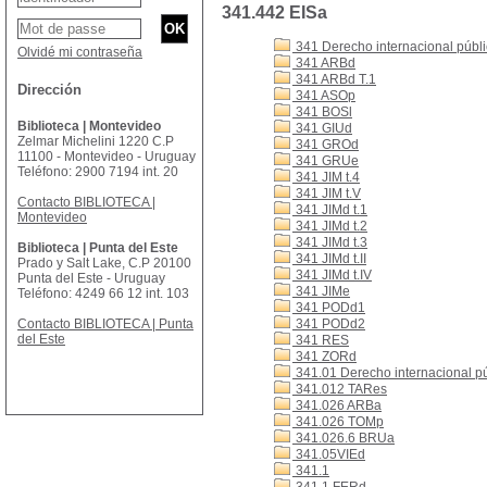
341.442 EISa
341 Derecho internacional públ
Olvidé mi contraseña
341 ARBd
341 ARBd T.1
Dirección
341 ASOp
341 BOSl
Biblioteca | Montevideo
341 GIUd
Zelmar Michelini 1220 C.P
341 GROd
11100 - Montevideo - Uruguay
341 GRUe
Teléfono: 2900 7194 int. 20
341 JIM t.4
341 JIM t.V
Contacto BIBLIOTECA |
341 JIMd t.1
Montevideo
341 JIMd t.2
341 JIMd t.3
Biblioteca | Punta del Este
341 JIMd t.II
Prado y Salt Lake, C.P 20100
341 JIMd t.IV
Punta del Este - Uruguay
341 JIMe
Teléfono: 4249 66 12 int. 103
341 PODd1
Contacto BIBLIOTECA | Punta
341 PODd2
del Este
341 RES
341 ZORd
341.01 Derecho internacional públ
341.012 TARes
341.026 ARBa
341.026 TOMp
341.026.6 BRUa
341.05VIEd
341.1