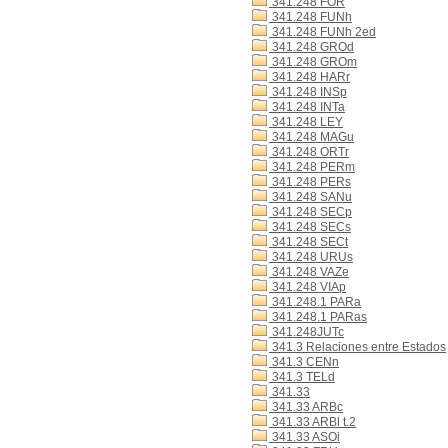
341.248 FOR
341.248 FUNh
341.248 FUNh 2ed
341.248 GROd
341.248 GROm
341.248 HARr
341.248 INSp
341.248 INTa
341.248 LEY
341.248 MAGu
341.248 ORTr
341.248 PERm
341.248 PERs
341.248 SANu
341.248 SECp
341.248 SECs
341.248 SECt
341.248 URUs
341.248 VAZe
341.248 VIAp
341.248.1 PARa
341.248.1 PARas
341.248JUTc
341.3 Relaciones entre Estados
341.3 CENn
341.3 TELd
341.33
341.33 ARBc
341.33 ARBl t.2
341.33 ASOi