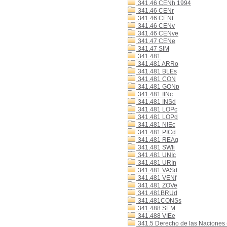
341.46 CENh 1994
341.46 CENr
341.46 CENt
341.46 CENv
341.46 CENve
341.47 CENe
341.47 SIM
341.481
341.481 ARRo
341.481 BLEs
341.481 CON
341.481 GONp
341.481 IINc
341.481 INSd
341.481 LOPc
341.481 LOPd
341.481 NIEc
341.481 PICd
341.481 REAg
341.481 SWIi
341.481 UNIc
341.481 URIn
341.481 VASd
341.481 VENf
341.481 ZOVe
341.481BRUd
341.481CONSs
341.488 SEM
341.488 VIEe
341.5 Derecho de las Naciones (D