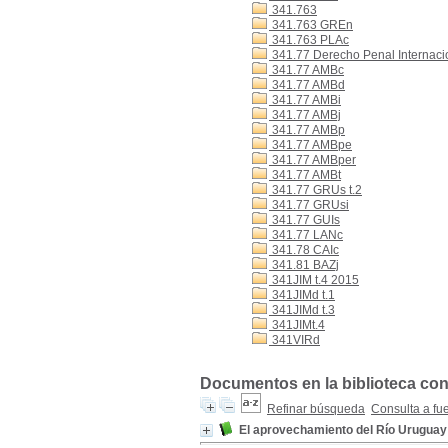
341.763
341.763 GREn
341.763 PLAc
341.77 Derecho Penal Internaci
341.77 AMBc
341.77 AMBd
341.77 AMBi
341.77 AMBj
341.77 AMBp
341.77 AMBpe
341.77 AMBper
341.77 AMBt
341.77 GRUs t.2
341.77 GRUsi
341.77 GUIs
341.77 LANc
341.78 CAIc
341.81 BAZj
341JIM t.4 2015
341JIMd t.1
341JIMd t.3
341JIMt.4
341VIRd
Documentos en la biblioteca con 
Refinar búsqueda
Consulta a fu
El aprovechamiento del Río Uruguay 