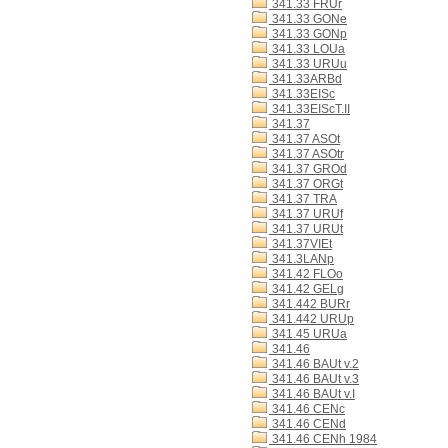
341.33 FRUr
341.33 GONe
341.33 GONp
341.33 LOUa
341.33 URUu
341.33ARBd
341.33EISc
341.33EIScT.II
341.37
341.37 ASOt
341.37 ASOtr
341.37 GROd
341.37 ORGt
341.37 TRA
341.37 URUf
341.37 URUt
341.37VIEt
341.3LANp
341.42 FLOo
341.42 GELg
341.442 BURr
341.442 URUp
341.45 URUa
341.46
341.46 BAUt v.2
341.46 BAUt v.3
341.46 BAUt v.I
341.46 CENc
341.46 CENd
341.46 CENh 1984