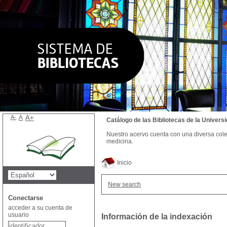
A-
A
A+
Catálogo de las Bibliotecas de la Univer
Nuestro acervo cuenta con una diversa colecc
medicina.
Inicio
New search
Conectarse
acceder a su cuenta de
usuario
Información de la indexación