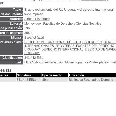
SBD
Título :
El aprovechamiento del Río Uruguay y el derecho internacional
o de documento:
texto impreso
Autores:
Alfredo Eisenberg
Editorial:
Montevideo : Facultad de Derecho y Ciencias Sociales
de publicación:
1963
ro de páginas:
386 p
Idioma :
Español (
spa
)
Palabras clave:
DERECHO INTERNACIONAL PÚBLICO
USUFRUCTO
DEREC
INTERNACIONALES
FRONTERAS
FUENTES DEL DERECHO
URUGUAY
DERECHO INTERNACIONAL
LIBERTAD DE NAVE
URUGUAY
Clasificación:
341.442 EISa
Link:
https://biblio.claeh.edu.uy/pmbClaeh/opac_css/index.php?lvl=no
es (1)
barras
Signatura
Tipo de medio
Ubicación
341.442 EISa
Libro
Biblioteca Facultad de Derecho