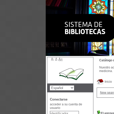
A-
A
A+
Catálogo 
Nuestro ac
medicina.
Inicio
New sear
Conectarse
acceder a su cuenta de
usuario
El aprov