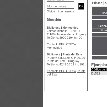
Público
I
Olvidé mi contraseña
Tip
Dirección
Fecha 
Biblioteca | Montevideo
Núme
Zelmar Michelini 1220 C.P
11100 - Montevideo - Uruguay
Teléfono: 2900 7194 int. 20
Contacto BIBLIOTECA |
Montevideo
Biblioteca | Punta del Este
Prado y Salt Lake, C.P 20100
Punta del Este - Uruguay
Teléfono: 4249 66 12 int. 103
Ejemplar
Código de 
Contacto BIBLIOTECA | Punta
D1522
del Este