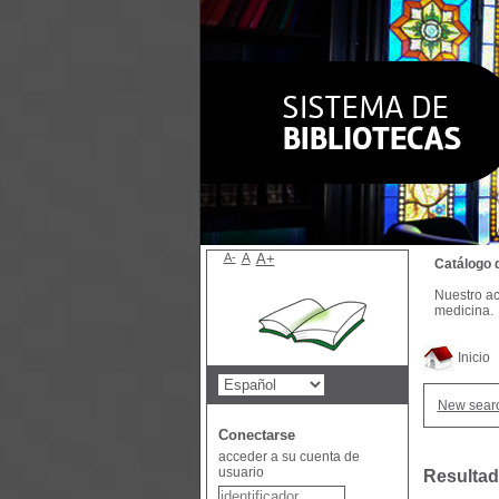
A-
A
A+
Catálogo 
Nuestro ac
medicina.
Inicio
New sear
Conectarse
acceder a su cuenta de
usuario
Resultad