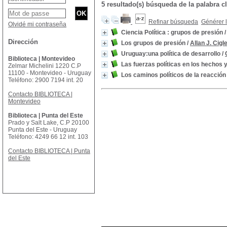
5 resultado(s) búsqueda de la palabra
Refinar búsqueda
Générer l
Olvidé mi contraseña
Ciencia Política : grupos de presión
Dirección
Los grupos de presión
/
Allan J. Cigl
Uruguay:una política de desarrollo
/
Biblioteca | Montevideo
Las fuerzas políticas en los hechos 
Zelmar Michelini 1220 C.P
11100 - Montevideo - Uruguay
Los caminos políticos de la reacció
Teléfono: 2900 7194 int. 20
Contacto BIBLIOTECA |
Montevideo
Biblioteca | Punta del Este
Prado y Salt Lake, C.P 20100
Punta del Este - Uruguay
Teléfono: 4249 66 12 int. 103
Contacto BIBLIOTECA | Punta
del Este