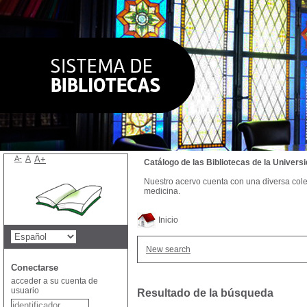
A-
A
A+
Catálogo de las Bibliotecas de la Univer
Nuestro acervo cuenta con una diversa colecc
medicina.
Inicio
New search
Conectarse
acceder a su cuenta de
usuario
Resultado de la búsqueda