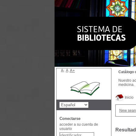
A-
A
A+
Catálogo 
Nuestro ac
medicina.
Inicio
New sear
Conectarse
acceder a su cuenta de
usuario
Resultad