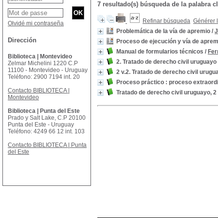
7 resultado(s) búsqueda de la palabra
Refinar búsqueda
Générer l
Olvidé mi contraseña
Problemática de la vía de apremio
/
J
Dirección
Proceso de ejecución y vía de aprem
Manual de formularios técnicos
/
Fer
Biblioteca | Montevideo
2. Tratado de derecho civil uruguayo
Zelmar Michelini 1220 C.P
11100 - Montevideo - Uruguay
2 v.2. Tratado de derecho civil urugu
Teléfono: 2900 7194 int. 20
Proceso práctico : proceso extraord
Contacto BIBLIOTECA |
Tratado de derecho civil uruguayo, 2
Montevideo
Biblioteca | Punta del Este
Prado y Salt Lake, C.P 20100
Punta del Este - Uruguay
Teléfono: 4249 66 12 int. 103
Contacto BIBLIOTECA | Punta
del Este