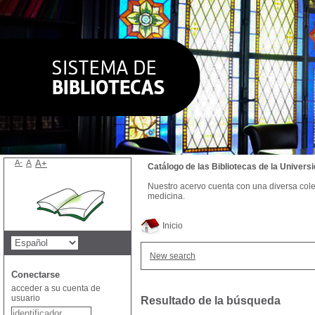
A-
A
A+
Catálogo de las Bibliotecas de la Univer
Nuestro acervo cuenta con una diversa colecc
medicina.
Inicio
New search
Conectarse
acceder a su cuenta de
usuario
Resultado de la búsqueda