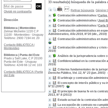
33 resultado(s) búsqueda de la palab
Refinar búsqueda
Générer l
Olvidé mi contraseña
Contratación administrativa
/
Carlos 
Dirección
Contratación administrativa
/
José B
Contratación administrativa
/
Carla 
Biblioteca | Montevideo
Contratación administrativa en espe
Zelmar Michelini 1220 C.P
Administrativo, Año 2019, N°20 (dic., 2019)
11100 - Montevideo - Uruguay
Teléfono: 2900 7194 int. 20
Contratación administrativa en mate
Contacto BIBLIOTECA |
Contratación administrativa y crisi
Montevideo
2019)
Biblioteca | Punta del Este
Análisis de la jurisprudencia sobre 
Prado y Salt Lake, C.P 20100
Confidencialidad en la contratación 
Punta del Este - Uruguay
2019)
Teléfono: 4249 66 12 int. 103
Criterios fundamentales de la jurisp
Contacto BIBLIOTECA | Punta
Derecho Público, Vol. 12, N° 23 (jun. 2003)
del Este
El arbitraje y contratación administr
El concepto de interés público y su i
N°11 (2007)
El principio de buena fe en la contra
2013, N° 8 (2013)
Estado actual de la contratación adm
La excepxión de contrato no cumpido 