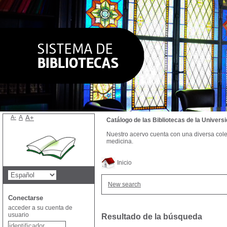
A-
A
A+
Catálogo de las Bibliotecas de la Univer
Nuestro acervo cuenta con una diversa colecc
medicina.
Inicio
New search
Conectarse
acceder a su cuenta de
usuario
Resultado de la búsqueda