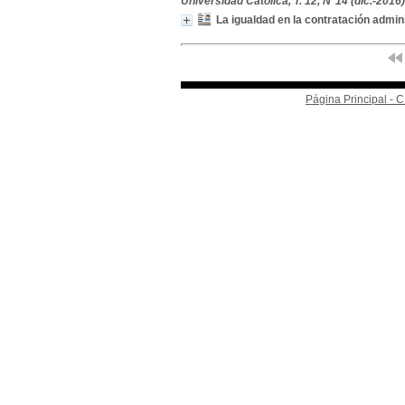
Universidad Católica, T. 12, N°14 (dic.-2016)
La igualdad en la contratación admin
Página Principal -