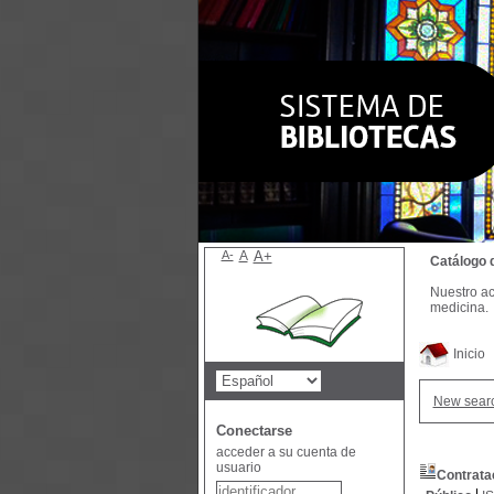
A-
A
A+
Catálogo 
Nuestro ac
medicina.
Inicio
New sear
Conectarse
acceder a su cuenta de
usuario
Contrata