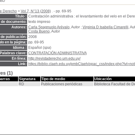
SBD
de Derecho
>
Vol.7, N°13 (2008)
. - pp. 69-95
Título :
Contratación administrativa : el levantamiento del velo en el Der
o de documento:
texto impreso
Autores:
Carla Spagnuolo Arévalo
, Autor ;
Virginia D Isabella Cimarelli
, Au
Costa Bueno
, Autor
de publicación:
2008
ulo en la página:
pp. 69-95
Idioma :
Español (
spa
)
Palabras clave:
CONTRATACIÓN ADMINISTRATIVA
En línea:
http://revistaderecho.um.edu.uy/
Link:
https://biblio.claeh.edu.uy/pmbClaeh/opac_css/index.php?lvl=no
es (1)
barras
Signatura
Tipo de medio
Ubicación
RD
Publicaciones periódicas
Biblioteca Facultad de 