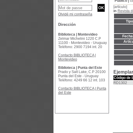
Público
I
[artículo]
in
Revista 
Olvidé mi contraseña
Tip
Dirección
Biblioteca | Montevideo
Fecha 
Zelmar Michelini 1220 C.P
Artíc
11100 - Montevideo - Uruguay
Teléfono: 2900 7194 int. 20
Contacto BIBLIOTECA |
Montevideo
Biblioteca | Punta del Este
Ejemplar
Prado y Salt Lake, C.P 20100
Punta del Este - Uruguay
Código de 
Teléfono: 4249 66 12 int. 103
RD1302
Contacto BIBLIOTECA | Punta
del Este