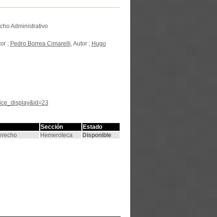
echo Administrativo
tor ;
Pedro Borrea Cimarelli
, Autor ;
Hugo
tice_display&id=23
Sección
Estado
Derecho
Hemeroteca
Disponible