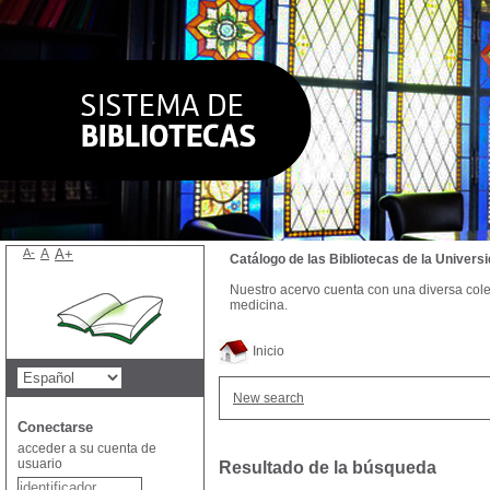
A-
A
A+
Catálogo de las Bibliotecas de la Univer
Nuestro acervo cuenta con una diversa colecc
medicina.
Inicio
New search
Conectarse
acceder a su cuenta de
usuario
Resultado de la búsqueda