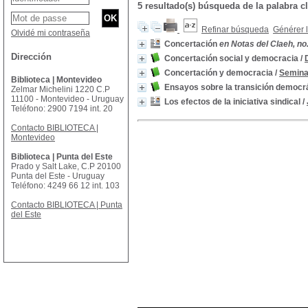
5 resultado(s) búsqueda de la palabra
Refinar búsqueda
Générer l
Olvidé mi contraseña
Concertación
en Notas del Claeh, no.
Dirección
Concertación social y democracia
/
Concertación y democracia
/
Semina
Biblioteca | Montevideo
Ensayos sobre la transición democrá
Zelmar Michelini 1220 C.P
11100 - Montevideo - Uruguay
Los efectos de la iniciativa sindical
/
Teléfono: 2900 7194 int. 20
Contacto BIBLIOTECA |
Montevideo
Biblioteca | Punta del Este
Prado y Salt Lake, C.P 20100
Punta del Este - Uruguay
Teléfono: 4249 66 12 int. 103
Contacto BIBLIOTECA | Punta
del Este