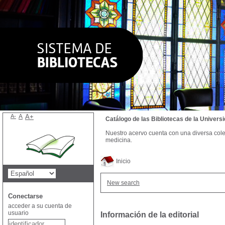
A-
A
A+
Catálogo de las Bibliotecas de la Univer
Nuestro acervo cuenta con una diversa colecc
medicina.
Inicio
New search
Conectarse
acceder a su cuenta de
usuario
Información de la editorial